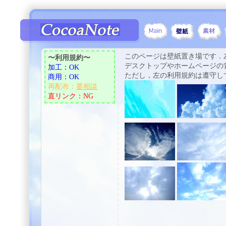
このページは壁紙置き場です．
〜利用規約〜
デスクトップやホームページの
加工：OK
ただし，左の利用規約は遵守し
商用：OK
再配布：
要相談
直リンク：NG