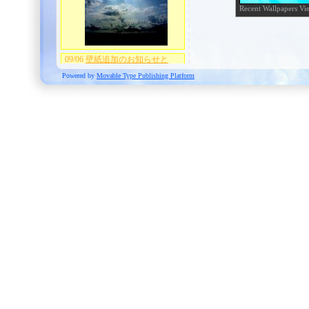
Recent Wallpapers Vi
09/06
壁紙追加のお知らせと
Web拍手のお礼
Powered by
Movable Type Publishing Platform
壁紙を１点追加しました．
また，当サイトにお越しになら
れた方々より，Web拍手をして
いただいております．この場を
お借りしてお礼を申し上げま
す．ありがとうございます．
08/18 残暑お見舞い申し上げま
す
遅ればせながらCocoaNoteも夏
モードということでサイトデザ
インを変更いたしました．今後
もよろしくお願いいたします．
06/29
壁紙追加のお知らせ
壁紙を1点追加しました．