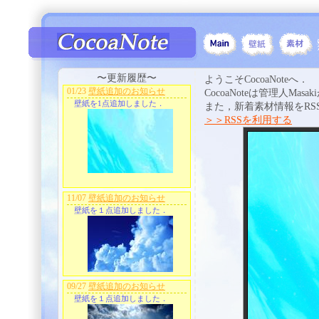
〜更新履歴〜
ようこそCocoaNoteへ．
01/23
壁紙追加のお知らせ
CocoaNoteは管理人
壁紙を1点追加しました．
また，新着素材情報をR
＞＞RSSを利用する
11/07
壁紙追加のお知らせ
壁紙を１点追加しました．
09/27
壁紙追加のお知らせ
壁紙を１点追加しました．